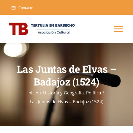
Saltar
Contacto
al
contenido
Tog
Nav
Inicio
Las Juntas de Elvas –
Blog
Badajoz (1524)
Eventos
Inicio
/
Historía y Geografía
,
Política
/
Las Juntas de Elvas – Badajoz (1524)
Publicaciones
Nueva
Asociarse