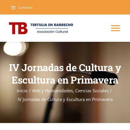
Saltar
Contacto
al
contenido
Tog
Nav
Inicio
IV Jornadas de Cultura y
Blog
Escultura en Primavera
Eventos
Inicio
/
Arte y Humanidades
,
Ciencias Sociales
/
IV Jornadas de Cultura y Escultura en Primavera
Publicaciones
Nueva
Asociarse