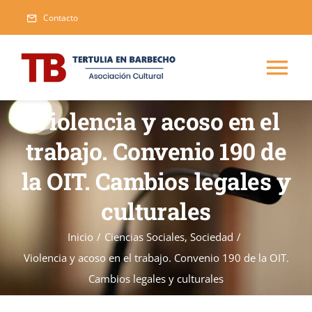
Saltar
Contacto
al
contenido
Tog
Nav
Violencia y acoso en el
Inicio
trabajo. Convenio 190 de
Blog
la OIT. Cambios legales y
culturales
Eventos
Inicio
/
Ciencias Sociales
,
Sociedad
/
Violencia y acoso en el trabajo. Convenio 190 de la OIT.
Publicaciones
Nueva
Cambios legales y culturales
Asociarse