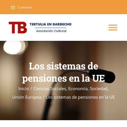
Saltar
Contacto
al
contenido
Tog
Nav
Inicio
Los sistemas de
Blog
pensiones en la UE
Eventos
Inicio
/
Ciencias Sociales
,
Economía
,
Sociedad
,
Unión Europea
/
Los sistemas de pensiones en la UE
Publicaciones
Nueva
Asociarse