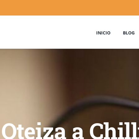
INICIO
BLOG
Oteiza a Chil