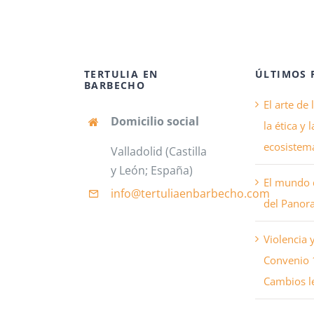
TERTULIA EN
ÚLTIMOS 
BARBECHO
El arte de 
Domicilio social
la ética y 
ecosistema
Valladolid (Castilla
y León; España)
El mundo 
info@tertuliaenbarbecho
.com
del Panor
Violencia 
Convenio 1
Cambios le