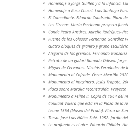
Homenaje a Jorge Guillén y a la infancia. Lu
Homenaje a Rosa Chacel. Luis Santiago Pard
El Comediante. Eduardo Cuadrado. Plaza de
Las Sirenas. María Escribano proyecto fuent
Conde Pedro Ansúrez. Aurelio Rodríguez-Vic
Fuente de los Colosos; Fernando González Po
cuatro bloques de granito y grupo escultóri
Alegoría de los gremios. Fernando González
Retrato de un gudari llamado Odiseo. Jorge
Miguel de Cervantes. Nicolás Fernández de l
Monumento al Cofrade. Óscar Alvariño.2020.
Monumento al Imaginero. Jesús Trapote. 200
Placa sobre Muralla reconstruida. Proyecto 
Monumento a Felipe II. Copia de 1964 del mo
Coullaut-Valera que está en la Plaza de la
Leone 1564 (Museo del Prado). Plaza de San
Torso. José Luis Núñez Solé. 1952. Jardín del
Lo profundo es el aire. Eduardo Chillida. H