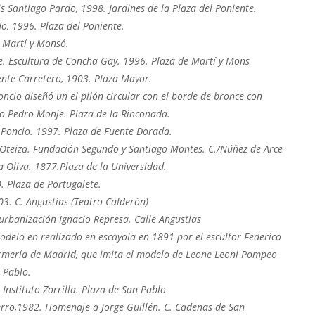
is Santiago Pardo, 1998. Jardines de la Plaza del Poniente.
o, 1996. Plaza del Poniente.
 Martí y Monsó.
e. Escultura de Concha Gay. 1996. Plaza de Martí y Mons
ente Carretero, 1903. Plaza Mayor.
ncio diseñó un el pilón circular con el borde de bronce con
co Pedro Monje. Plaza de la Rinconada.
 Poncio. 1997. Plaza de Fuente Dorada.
 Oteiza. Fundación Segundo y Santiago Montes. C./Núñez de Arce
a Oliva. 1877.Plaza de la Universidad.
 Plaza de Portugalete.
3. C. Angustias (Teatro Calderón)
urbanización Ignacio Represa. Calle Angustias
delo en realizado en escayola en 1891 por el escultor Federico
 Armería de Madrid, que imita el modelo de Leone Leoni Pompeo
 Pablo.
 Instituto Zorrilla. Plaza de San Pablo
ierro,1982. Homenaje a Jorge Guillén. C. Cadenas de San