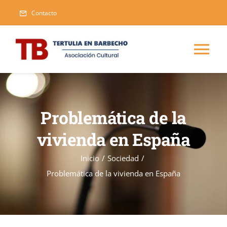
Saltar
Contacto
al
contenido
Tog
Nav
Inicio
Problemática de la
Blog
vivienda en España
Eventos
Inicio
/
Sociedad
/
Problemática de la vivienda en España
Publicaciones
Nueva
Asociarse