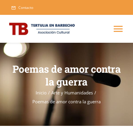
Saltar
Contacto
al
contenido
Tog
Nav
Inicio
Poemas de amor contra
Blog
la guerra
Eventos
Inicio
/
Arte y Humanidades
/
Poemas de amor contra la guerra
Publicaciones
Nueva
Asociarse