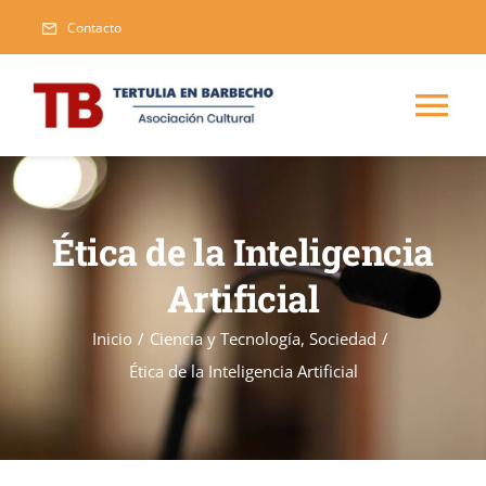
Saltar
Contacto
al
contenido
Tog
Nav
Inicio
Ética de la Inteligencia
Blog
Artificial
Eventos
Inicio
/
Ciencia y Tecnología
,
Sociedad
/
Ética de la Inteligencia Artificial
Publicaciones
Nueva
Asociarse