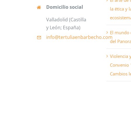
El arte de 
Domicilio social
la ética y 
ecosistema
Valladolid (Castilla
y León; España)
El mundo 
info@tertuliaenbarbecho
.com
del Panor
Violencia 
Convenio 1
Cambios le