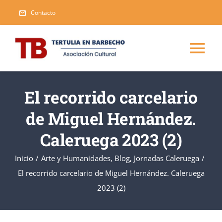
Saltar
Contacto
al
contenido
Tog
Nav
Inicio
El recorrido carcelario
de Miguel Hernández.
Blog
Caleruega 2023 (2)
Eventos
Inicio
/
Arte y Humanidades
,
Blog
,
Jornadas Caleruega
/
El recorrido carcelario de Miguel Hernández. Caleruega
Publicaciones
Nueva
2023 (2)
Asociarse