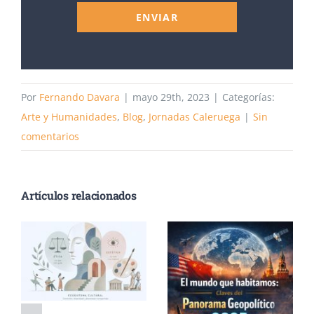
ENVIAR
Por
Fernando Davara
|
mayo 29th, 2023
|
Categorías:
Arte y Humanidades
,
Blog
,
Jornadas Caleruega
|
Sin
comentarios
Artículos relacionados